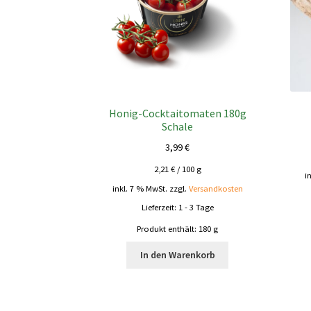
Honig-Cocktaitomaten 180g
Schale
3,99
€
2,21
€
/
100
g
i
inkl. 7 % MwSt.
zzgl.
Versandkosten
Lieferzeit:
1 - 3 Tage
Produkt enthält: 180
g
In den Warenkorb