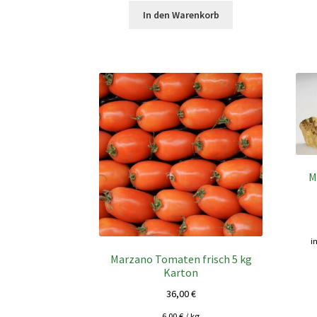
In den Warenkorb
M
i
Marzano Tomaten frisch 5 kg
Karton
36,00
€
6,00
€
/
kg