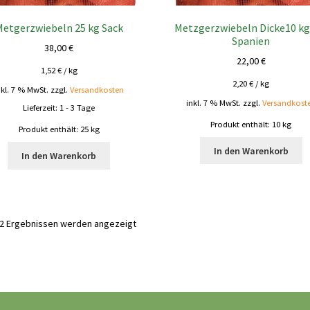
Metgerzwiebeln 25 kg Sack
Metzgerzwiebeln Dicke10 kg
Spanien
38,00
€
22,00
€
1,52
€
/
kg
2,20
€
/
kg
nkl. 7 % MwSt.
zzgl.
Versandkosten
inkl. 7 % MwSt.
zzgl.
Versandkost
Lieferzeit:
1 - 3 Tage
Produkt enthält: 10
kg
Produkt enthält: 25
kg
In den Warenkorb
In den Warenkorb
92 Ergebnissen werden angezeigt