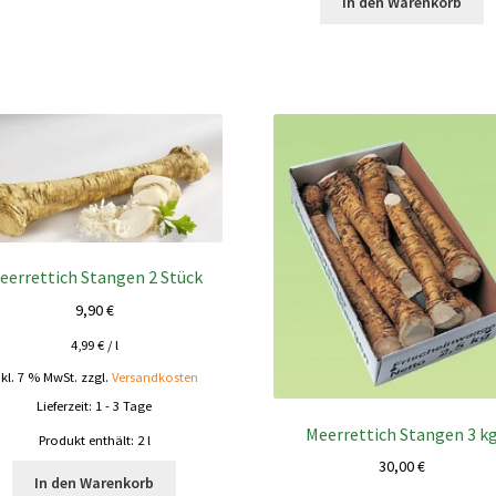
In den Warenkorb
eerrettich Stangen 2 Stück
9,90
€
4,99
€
/
l
nkl. 7 % MwSt.
zzgl.
Versandkosten
Lieferzeit:
1 - 3 Tage
Meerrettich Stangen 3 k
Produkt enthält: 2
l
30,00
€
In den Warenkorb