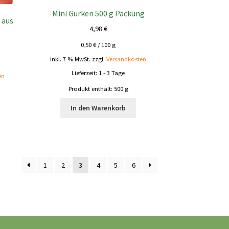
Mini Gurken 500 g Packung
 aus
4,98
€
0,50
€
/
100
g
inkl. 7 % MwSt.
zzgl.
Versandkosten
Lieferzeit:
1 - 3 Tage
en
Produkt enthält: 500
g
In den Warenkorb
1
2
3
4
5
6