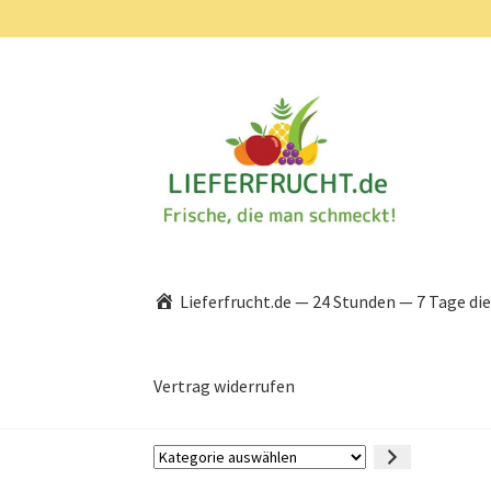
Zur
Zum
Navigation
Inhalt
springen
springen
Lieferfrucht.de — 24 Stunden — 7 Tage di
Vertrag widerrufen
Kategorie
auswählen