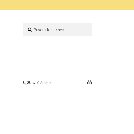
Suchen
Suchen
nach:
0,00
€
0 Artikel