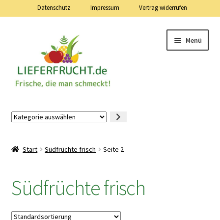
Datenschutz
Impressum
Vertrag widerrufen
Zur
Zum
Menü
Navigation
Inhalt
springen
springen
Lieferfrucht.de — 24 Stunden — 7 Tage die Woche
Kategorie
auswählen
Mein Konto
Start
Südfrüchte frisch
Seite 2
Warenkorb
Südfrüchte frisch
Kasse
Vertrag widerrufen