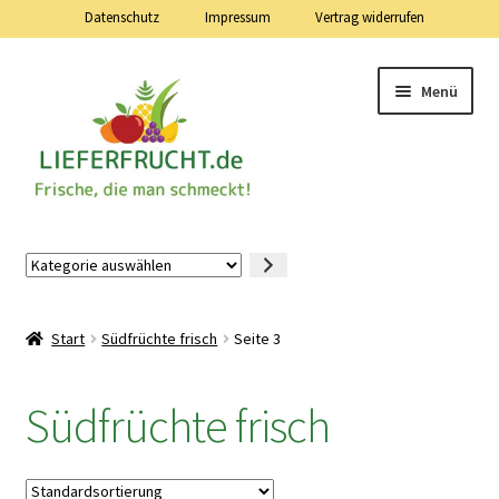
Datenschutz
Impressum
Vertrag widerrufen
Zur
Zum
Menü
Navigation
Inhalt
springen
springen
Lieferfrucht.de — 24 Stunden — 7 Tage die Woche
Kategorie
auswählen
Mein Konto
Start
Südfrüchte frisch
Seite 3
Warenkorb
Südfrüchte frisch
Kasse
Vertrag widerrufen