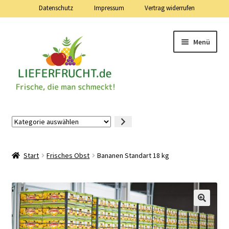
Datenschutz
Impressum
Vertrag widerrufen
Zur
Zum
Menü
Navigation
Inhalt
springen
springen
Lieferfrucht.de — 24 Stunden — 7 Tage die Woche
Kategorie
auswählen
Mein Konto
Start
Frisches Obst
Bananen Standart 18 kg
Warenkorb
Kasse
Vertrag widerrufen