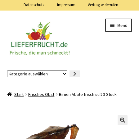
Datenschutz
Impressum
Vertrag widerrufen
Zur
Zum
Menü
Navigation
Inhalt
springen
springen
Lieferfrucht.de — 24 Stunden — 7 Tage die Woche
Kategorie
auswählen
Mein Konto
Start
Frisches Obst
Birnen Abate frisch süß 3 Stück
Warenkorb
Kasse
Vertrag widerrufen