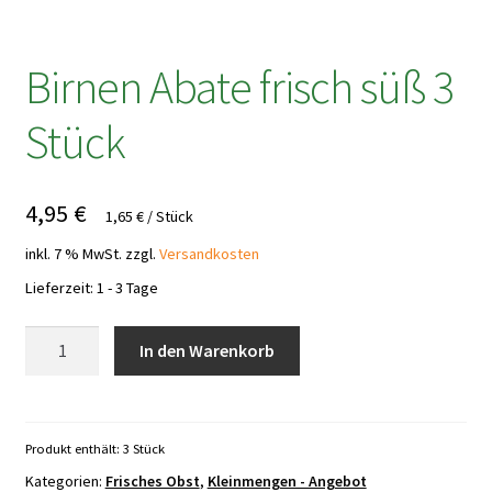
Birnen Abate frisch süß 3
Stück
4,95
€
1,65
€
/
Stück
inkl. 7 % MwSt.
zzgl.
Versandkosten
Lieferzeit:
1 - 3 Tage
Birnen
In den Warenkorb
Abate
frisch
süß
3
Produkt enthält: 3
Stück
Stück
Kategorien:
Frisches Obst
,
Kleinmengen - Angebot