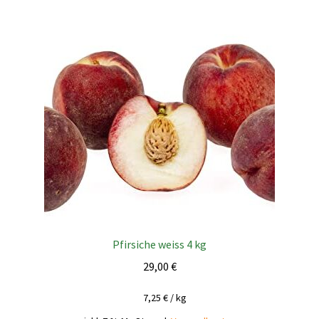
Pfirsiche weiss 4 kg
29,00
€
7,25
€
/
kg