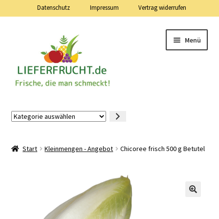
Datenschutz
Impressum
Vertrag widerrufen
Zur
Zum
Menü
Navigation
Inhalt
springen
springen
Lieferfrucht.de — 24 Stunden — 7 Tage die Woche
Kategorie
auswählen
Mein Konto
Start
Kleinmengen - Angebot
Chicoree frisch 500 g Betutel
Warenkorb
Kasse
Vertrag widerrufen