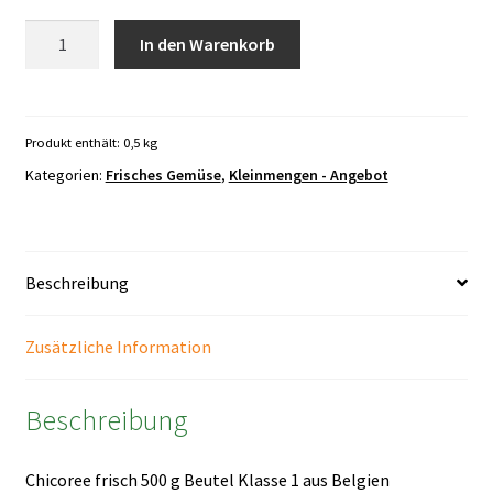
Chicoree
In den Warenkorb
frisch
500
g
Betutel
Produkt enthält: 0,5
kg
Menge
Kategorien:
Frisches Gemüse
,
Kleinmengen - Angebot
Beschreibung
Zusätzliche Information
Beschreibung
Chicoree frisch 500 g Beutel Klasse 1 aus Belgien