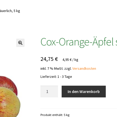
uerlich, 5 kg
Cox-Orange-Äpfel s
24,75
€
4,95
€
/
kg
inkl. 7 % MwSt.
zzgl.
Versandkosten
Lieferzeit:
1 - 3 Tage
Cox-
In den Warenkorb
Orange-
Äpfel
süß-
säuerlich,
Produkt enthält: 5
kg