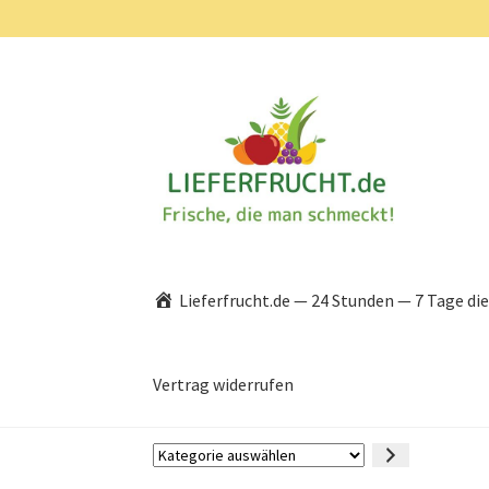
Zur
Zum
Navigation
Inhalt
springen
springen
Lieferfrucht.de — 24 Stunden — 7 Tage di
Vertrag widerrufen
Kategorie
auswählen