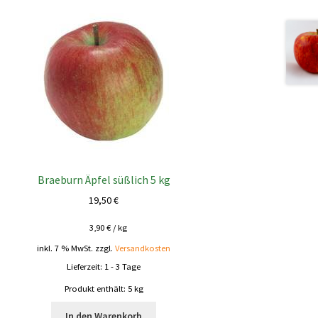
Braeburn Äpfel süßlich 5 kg
19,50
€
3,90
€
/
kg
inkl. 7 % MwSt.
zzgl.
Versandkosten
Lieferzeit:
1 - 3 Tage
Produkt enthält: 5
kg
In den Warenkorb