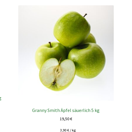
g
Granny Smith Äpfel säuerlich 5 kg
19,50
€
3,90
€
/
kg