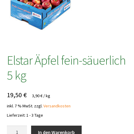
Elstar Äpfel fein-säuerlich
5 kg
19,50
€
3,90
€
/
kg
inkl. 7 % MwSt.
zzgl.
Versandkosten
Lieferzeit:
1 - 3 Tage
Elstar
In den Warenkorb