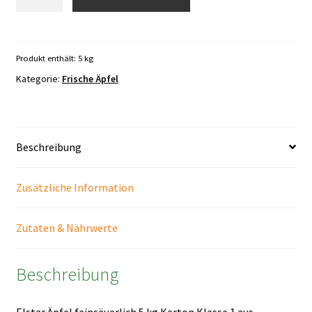
Äpfel
fein-
säuerlich
5
Produkt enthält: 5
kg
kg
Kategorie:
Frische Äpfel
Menge
Beschreibung
Zusätzliche Information
Zutaten & Nährwerte
Beschreibung