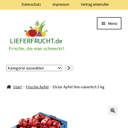
Datenschutz
Impressum
Vertrag widerrufen
Zur
Zum
Menü
Navigation
Inhalt
springen
springen
Lieferfrucht.de — 24 Stunden — 7 Tage die Woche
Kategorie
auswählen
Mein Konto
Start
Frische Äpfel
Elstar Äpfel fein-säuerlich 5 kg
Warenkorb
Kasse
Vertrag widerrufen