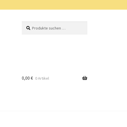
Suchen
Suchen
nach:
0,00
€
0 Artikel