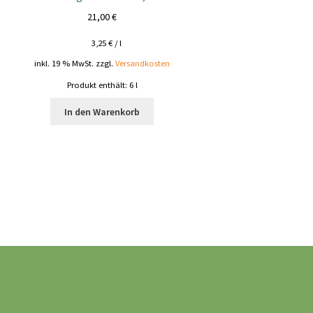
21,00
€
3,25
€
/
l
inkl. 19 % MwSt.
zzgl.
Versandkosten
Produkt enthält: 6
l
In den Warenkorb