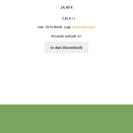
24,40
€
3,81
€
/
l
inkl. 19 % MwSt.
zzgl.
Versandkosten
Produkt enthält: 6
l
In den Warenkorb