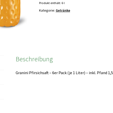
x
Produkt enthält: 6
l
1
Kategorie:
Getränke
Liter
Packung
incl.
Pfand
1,50€
Menge
Beschreibung
Granini Pfirsichsaft – 6er Pack (je 1 Liter) – inkl. Pfand 1,