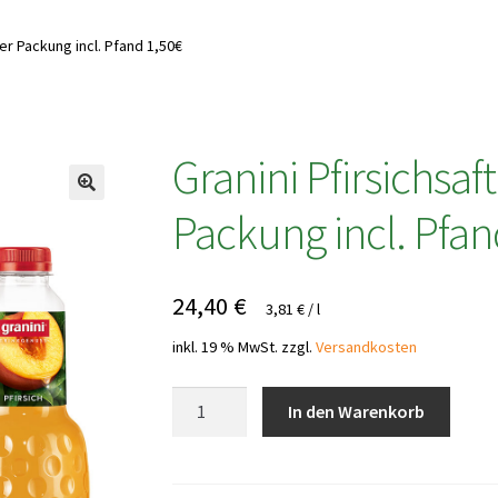
iter Packung incl. Pfand 1,50€
Granini Pfirsichsaft 
Packung incl. Pfan
24,40
€
3,81
€
/
l
inkl. 19 % MwSt.
zzgl.
Versandkosten
Granini
In den Warenkorb
Pfirsichsaft
-
6