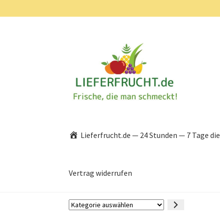
Zur
Zum
Navigation
Inhalt
springen
springen
Lieferfrucht.de — 24 Stunden — 7 Tage di
Vertrag widerrufen
Kategorie
auswählen