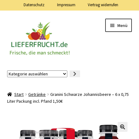
Datenschutz
Impressum
Vertrag widerrufen
Zur
Zum
Menü
Navigation
Inhalt
springen
springen
Lieferfrucht.de — 24 Stunden — 7 Tage die Woche
Kategorie
auswählen
Mein Konto
Start
Getränke
Granini Schwarze Johannisbeere – 6 x 0,75
Warenkorb
Liter Packung incl. Pfand 1,50€
Kasse
Vertrag widerrufen