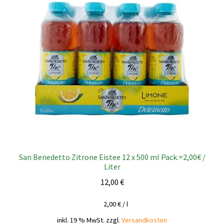
San Benedetto Zitrone Eistee 12 x 500 ml Pack.=2,00€ /
Liter
12,00
€
2,00
€
/
l
inkl. 19 % MwSt.
zzgl.
Versandkosten