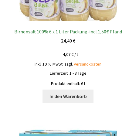
Birnensaft 100% 6 x 1 Liter Packung-incl.1,50€ Pfand
24,40
€
4,07
€
/
l
inkl. 19 % MwSt.
zzgl.
Versandkosten
Lieferzeit:
1 - 3 Tage
Produkt enthält: 6
l
In den Warenkorb