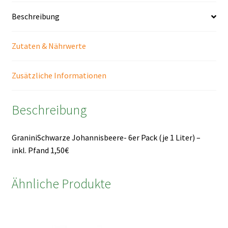
Packung
incl.
Beschreibung
Pfand
1,50€
Zutaten & Nährwerte
Menge
Zusätzliche Informationen
Beschreibung
GraniniSchwarze Johannisbeere- 6er Pack (je 1 Liter) –
inkl. Pfand 1,50€
Ähnliche Produkte