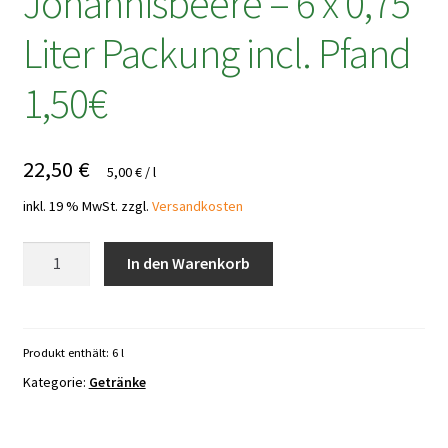
Johannisbeere – 6 x 0,75
Liter Packung incl. Pfand
1,50€
22,50
€
5,00
€
/
l
inkl. 19 % MwSt.
zzgl.
Versandkosten
Granini
In den Warenkorb
Schwarze
Johannisbeere
-
6
Produkt enthält: 6
l
x
Kategorie:
Getränke
0,75
Liter