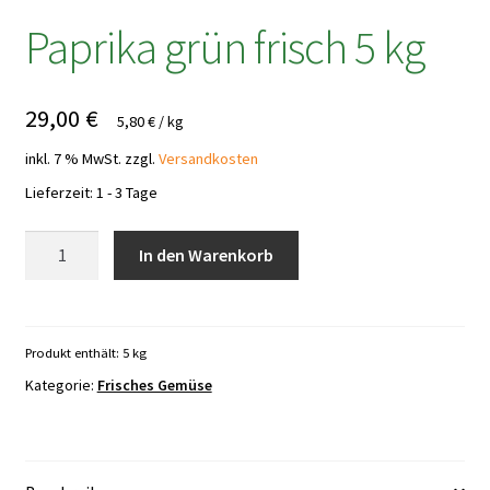
Paprika grün frisch 5 kg
29,00
€
5,80
€
/
kg
inkl. 7 % MwSt.
zzgl.
Versandkosten
Lieferzeit:
1 - 3 Tage
Paprika
In den Warenkorb
grün
frisch
5
kg
Produkt enthält: 5
kg
Menge
Kategorie:
Frisches Gemüse