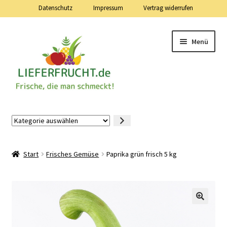
Datenschutz
Impressum
Vertrag widerrufen
Zur
Zum
Menü
Navigation
Inhalt
springen
springen
Lieferfrucht.de — 24 Stunden — 7 Tage die Woche
Kategorie
auswählen
Mein Konto
Start
Frisches Gemüse
Paprika grün frisch 5 kg
Warenkorb
Kasse
Vertrag widerrufen