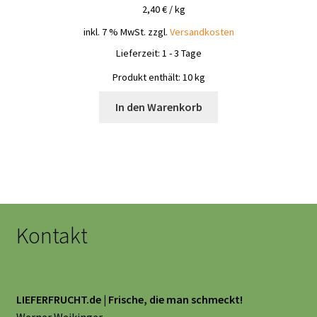
2,40
€
/
kg
inkl. 7 % MwSt.
zzgl.
Versandkosten
Lieferzeit:
1 - 3 Tage
Produkt enthält: 10
kg
In den Warenkorb
Kontakt
LIEFERFRUCHT.de | Frische, die man schmeckt!
Werner Weikinger