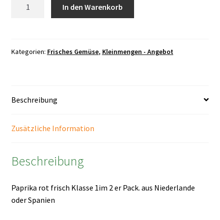
Paprika
In den Warenkorb
rot
frisch
2
er
Kategorien:
Frisches Gemüse
,
Kleinmengen - Angebot
Packung
Menge
Beschreibung
Zusätzliche Information
Beschreibung
Paprika rot frisch Klasse 1im 2 er Pack. aus Niederlande
oder Spanien