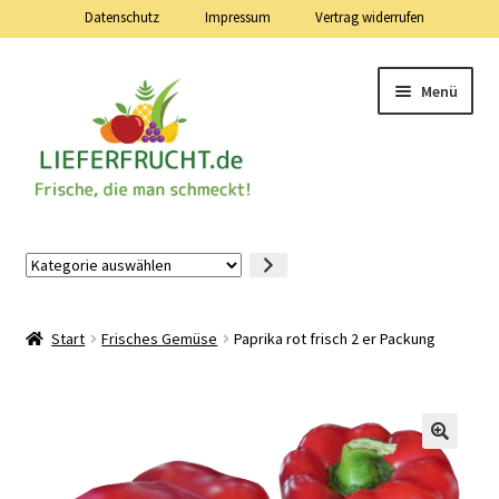
Datenschutz
Impressum
Vertrag widerrufen
Zur
Zum
Menü
Navigation
Inhalt
springen
springen
Lieferfrucht.de — 24 Stunden — 7 Tage die Woche
Kategorie
auswählen
Mein Konto
Start
Frisches Gemüse
Paprika rot frisch 2 er Packung
Warenkorb
Kasse
Vertrag widerrufen