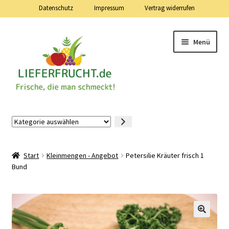
Datenschutz
Impressum
Vertrag widerrufen
Zur
Zum
Menü
Navigation
Inhalt
springen
springen
Lieferfrucht.de — 24 Stunden — 7 Tage die Woche
Kategorie
auswählen
Mein Konto
Start
Kleinmengen - Angebot
Petersilie Kräuter frisch 1
Warenkorb
Bund
Kasse
Vertrag widerrufen