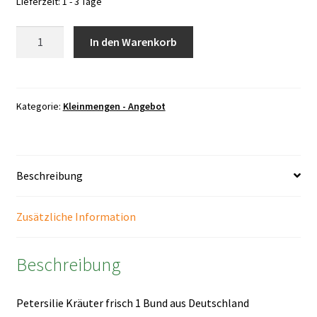
Lieferzeit:
1 - 3 Tage
Petersilie
In den Warenkorb
Kräuter
frisch
1
Bund
Kategorie:
Kleinmengen - Angebot
Menge
Beschreibung
Zusätzliche Information
Beschreibung
Petersilie Kräuter frisch 1 Bund aus Deutschland