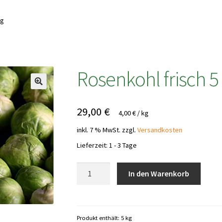
kg
Rosenkohl frisch 5
29,00
€
4,00
€
/
kg
inkl. 7 % MwSt.
zzgl.
Versandkosten
Lieferzeit:
1 - 3 Tage
Rosenkohl
In den Warenkorb
frisch
5
kg
Menge
Produkt enthält: 5
kg