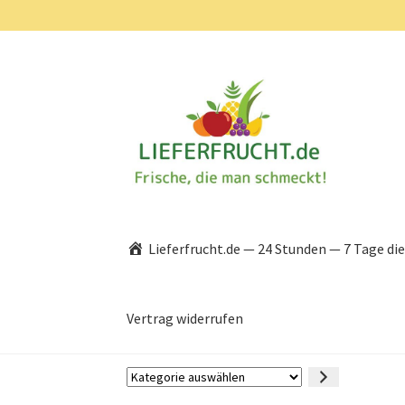
Zur
Zum
Navigation
Inhalt
springen
springen
Lieferfrucht.de — 24 Stunden — 7 Tage di
Vertrag widerrufen
Kategorie
auswählen