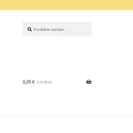
Suchen
Suchen
nach:
0,00
€
0 Artikel