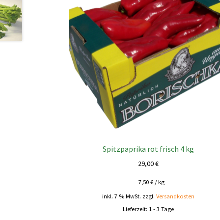
Spitzpaprika rot frisch 4 kg
29,00
€
7,50
€
/
kg
inkl. 7 % MwSt.
zzgl.
Versandkosten
Lieferzeit:
1 - 3 Tage