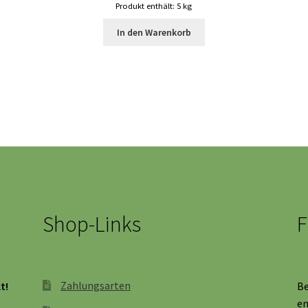
Produkt enthält: 5
kg
In den Warenkorb
Shop-Links
F
Zahlungsarten
t!
Be
en