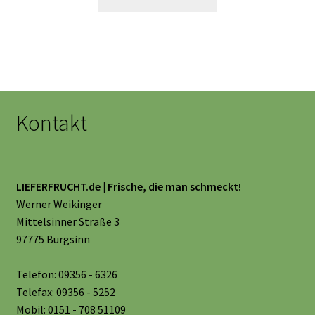
Kontakt
LIEFERFRUCHT.de | Frische, die man schmeckt!
Werner Weikinger
Mittelsinner Straße 3
97775 Burgsinn
Telefon: 09356 - 6326
Telefax: 09356 - 5252
Mobil: 0151 - 708 51109