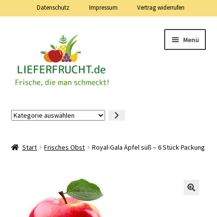
Datenschutz
Impressum
Vertrag widerrufen
Zur
Zum
Menü
Navigation
Inhalt
springen
springen
Lieferfrucht.de — 24 Stunden — 7 Tage die Woche
Kategorie
auswählen
Mein Konto
Start
Frisches Obst
Royal-Gala Äpfel süß – 6 Stück Packung
Warenkorb
Kasse
Vertrag widerrufen