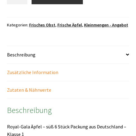
Gala
Äpfel
süß
-
Kategorien:
Frisches Obst
,
Frische Äpfel
,
Kleinmengen - Angebot
6
Stück
Packung
Beschreibung
Menge
Zusätzliche Information
Zutaten & Nährwerte
Beschreibung
Royal-Gala Äpfel – süß 6 Stück Packung aus Deutschland –
Klasse 1