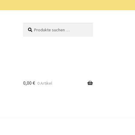
Suchen
Suchen
nach:
0,00
€
0 Artikel