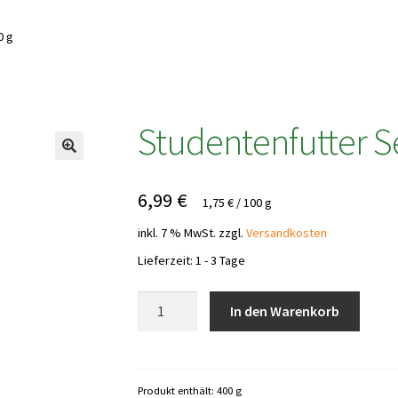
0 g
Studentenfutter S
6,99
€
1,75
€
/
100
g
inkl. 7 % MwSt.
zzgl.
Versandkosten
Lieferzeit:
1 - 3 Tage
Studentenfutter
In den Warenkorb
Seeberger
400
g
Menge
Produkt enthält: 400
g