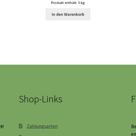
Produkt enthält: 5
kg
In den Warenkorb
Shop-Links
F
Zahlungsarten
t!
Be
en