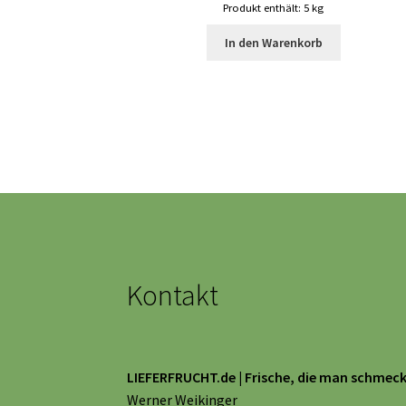
Produkt enthält: 5
kg
In den Warenkorb
Kontakt
LIEFERFRUCHT.de | Frische, die man schmeck
Werner Weikinger