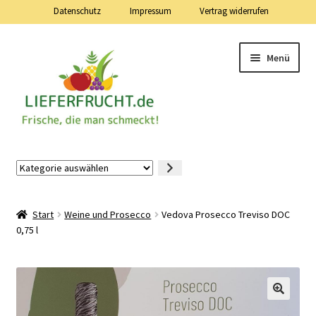
Datenschutz
Impressum
Vertrag widerrufen
Zur
Zum
Menü
Navigation
Inhalt
springen
springen
Lieferfrucht.de — 24 Stunden — 7 Tage die Woche
Kategorie
auswählen
Mein Konto
Start
Weine und Prosecco
Vedova Prosecco Treviso DOC
Warenkorb
0,75 l
Kasse
Vertrag widerrufen