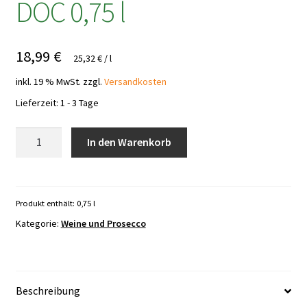
DOC 0,75 l
18,99
€
25,32
€
/
l
inkl. 19 % MwSt.
zzgl.
Versandkosten
Lieferzeit:
1 - 3 Tage
Vedova
In den Warenkorb
Prosecco
Treviso
DOC
0,75
Produkt enthält: 0,75
l
l
Kategorie:
Weine und Prosecco
Menge
Beschreibung