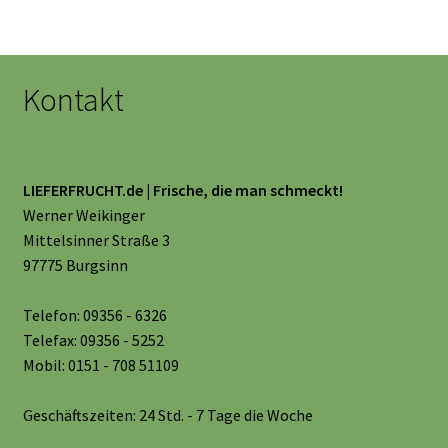
Kontakt
LIEFERFRUCHT.de | Frische, die man schmeckt!
Werner Weikinger
Mittelsinner Straße 3
97775 Burgsinn
Telefon: 09356 - 6326
Telefax: 09356 - 5252
Mobil: 0151 - 708 51109
Geschäftszeiten: 24 Std. - 7 Tage die Woche