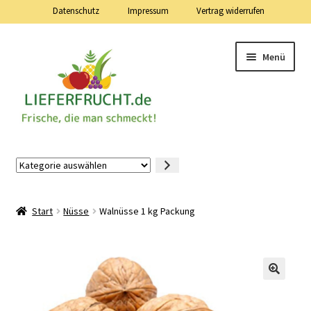
Datenschutz
Impressum
Vertrag widerrufen
Zur
Zum
Menü
Navigation
Inhalt
springen
springen
Lieferfrucht.de — 24 Stunden — 7 Tage die Woche
Kategorie
auswählen
Mein Konto
Start
Nüsse
Walnüsse 1 kg Packung
Warenkorb
Kasse
Vertrag widerrufen