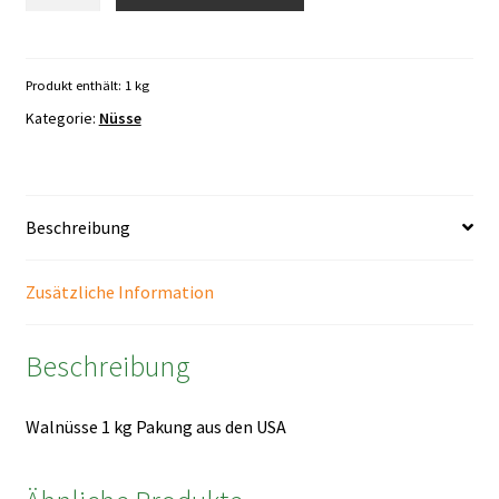
1
kg
Packung
Menge
Produkt enthält: 1
kg
Kategorie:
Nüsse
Beschreibung
Zusätzliche Information
Beschreibung
Walnüsse 1 kg Pakung aus den USA