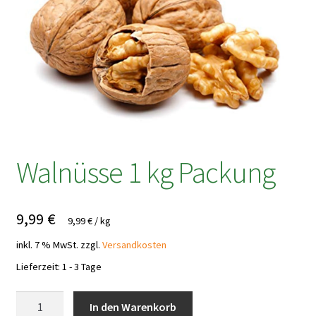
Walnüsse 1 kg Packung
9,99
€
9,99
€
/
kg
inkl. 7 % MwSt.
zzgl.
Versandkosten
Lieferzeit:
1 - 3 Tage
Walnüsse
In den Warenkorb