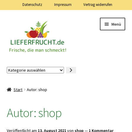
Datenschutz
Impressum
Vertrag widerrufen
Zur
Zum
Menü
Navigation
Inhalt
springen
springen
Lieferfrucht.de — 24 Stunden — 7 Tage die Woche
Kategorie
auswählen
Mein Konto
Start
Autor: shop
Warenkorb
Autor:
shop
Kasse
Vertrag widerrufen
Veröffentlicht am
13. August 2021
von
shop
—
1 Kommentar