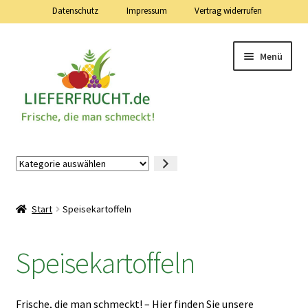
Datenschutz
Impressum
Vertrag widerrufen
Zur
Zum
Menü
Navigation
Inhalt
springen
springen
Lieferfrucht.de — 24 Stunden — 7 Tage die Woche
Kategorie
auswählen
Mein Konto
Start
Speisekartoffeln
Warenkorb
Speisekartoffeln
Kasse
Vertrag widerrufen
Frische, die man schmeckt! – Hier finden Sie unsere