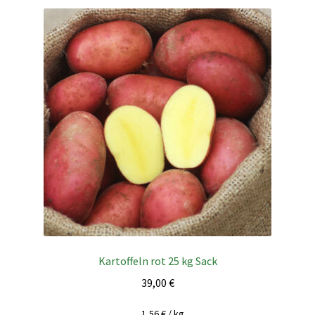
Kartoffeln rot 25 kg Sack
39,00
€
1,56
€
/
kg