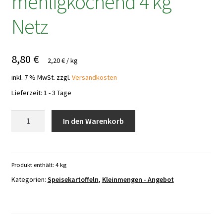
mehligkochend 4 kg
Netz
8,80
€
2,20
€
/
kg
inkl. 7 % MwSt.
zzgl.
Versandkosten
Lieferzeit:
1 - 3 Tage
Speisekartoffeln
In den Warenkorb
mehligkochend
4
kg
Netz
Produkt enthält: 4
kg
Menge
Kategorien:
Speisekartoffeln
,
Kleinmengen - Angebot