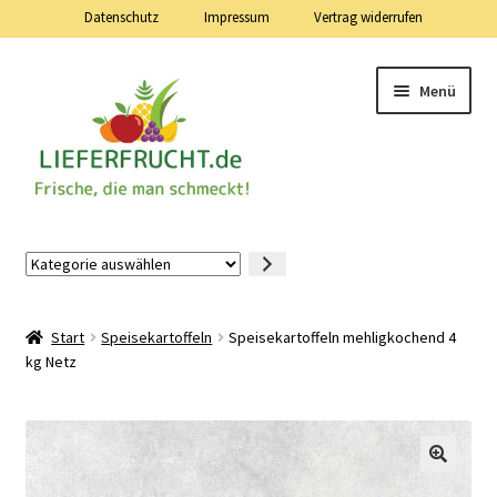
Datenschutz
Impressum
Vertrag widerrufen
Zur
Zum
Menü
Navigation
Inhalt
springen
springen
Lieferfrucht.de — 24 Stunden — 7 Tage die Woche
Kategorie
auswählen
Mein Konto
Start
Speisekartoffeln
Speisekartoffeln mehligkochend 4
Warenkorb
kg Netz
Kasse
Vertrag widerrufen