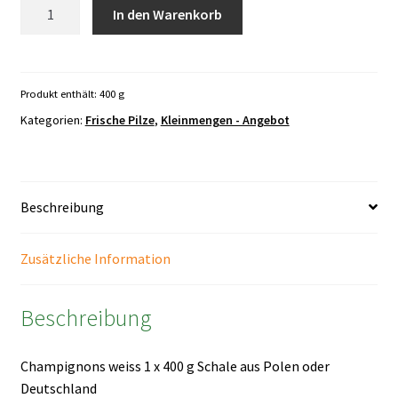
Champignons
In den Warenkorb
weiss
400
g
Schale
Produkt enthält: 400
g
Menge
Kategorien:
Frische Pilze
,
Kleinmengen - Angebot
Beschreibung
Zusätzliche Information
Beschreibung
Champignons weiss 1 x 400 g Schale aus Polen oder
Deutschland