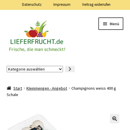
Datenschutz
Impressum
Vertrag widerrufen
Zur
Zum
Menü
Navigation
Inhalt
springen
springen
Lieferfrucht.de — 24 Stunden — 7 Tage die Woche
Kategorie
auswählen
Mein Konto
Start
Kleinmengen - Angebot
Champignons weiss 400 g
Warenkorb
Schale
Kasse
Vertrag widerrufen