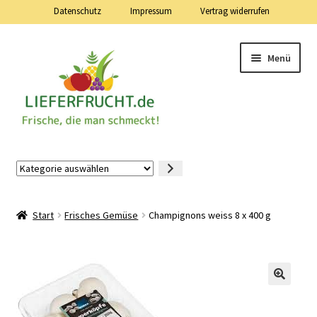
Datenschutz
Impressum
Vertrag widerrufen
Zur
Zum
Menü
Navigation
Inhalt
springen
springen
Lieferfrucht.de — 24 Stunden — 7 Tage die Woche
Kategorie
auswählen
Mein Konto
Start
Frisches Gemüse
Champignons weiss 8 x 400 g
Warenkorb
Kasse
Vertrag widerrufen