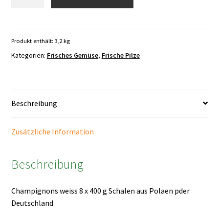
weiss
8
x
400
Produkt enthält: 3,2
kg
g
Kategorien:
Frisches Gemüse
,
Frische Pilze
Menge
Beschreibung
Zusätzliche Information
Beschreibung
Champignons weiss 8 x 400 g Schalen aus Polaen pder
Deutschland