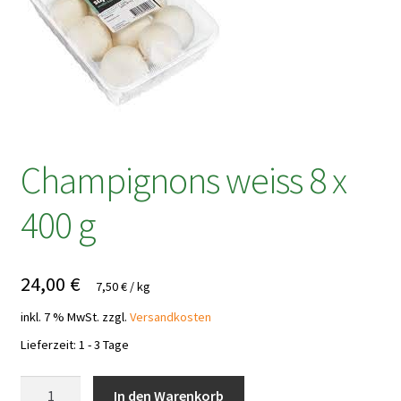
Champignons weiss 8 x
400 g
24,00
€
7,50
€
/
kg
inkl. 7 % MwSt.
zzgl.
Versandkosten
Lieferzeit:
1 - 3 Tage
Champignons
In den Warenkorb