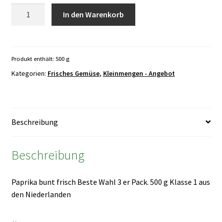
Paprika
In den Warenkorb
bunt
frisch
Beste
Wahl
Produkt enthält: 500
g
3
Kategorien:
Frisches Gemüse
,
Kleinmengen - Angebot
er
Pack
500
g
Beschreibung
Menge
Beschreibung
Paprika bunt frisch Beste Wahl 3 er Pack. 500 g Klasse 1 aus
den Niederlanden