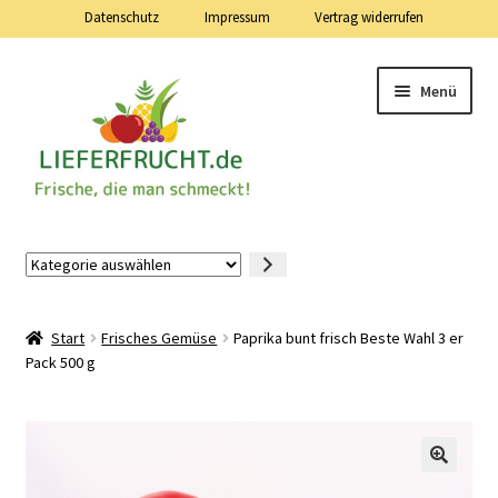
Datenschutz
Impressum
Vertrag widerrufen
Zur
Zum
Menü
Navigation
Inhalt
springen
springen
Lieferfrucht.de — 24 Stunden — 7 Tage die Woche
Kategorie
auswählen
Mein Konto
Start
Frisches Gemüse
Paprika bunt frisch Beste Wahl 3 er
Warenkorb
Pack 500 g
Kasse
Vertrag widerrufen