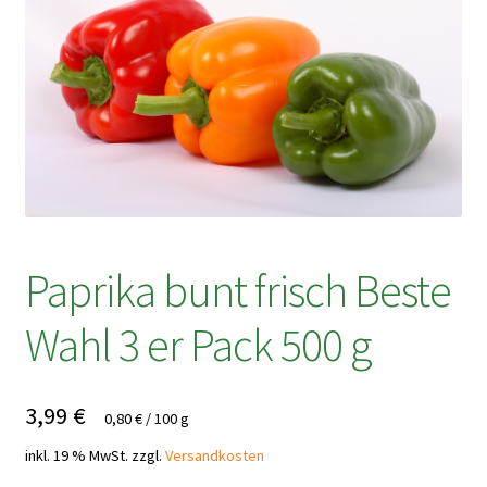
Paprika bunt frisch Beste
Wahl 3 er Pack 500 g
3,99
€
0,80
€
/
100
g
inkl. 19 % MwSt.
zzgl.
Versandkosten