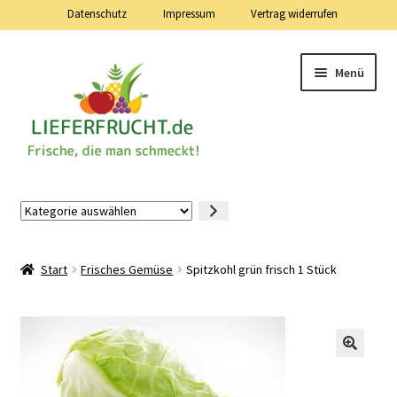
Datenschutz
Impressum
Vertrag widerrufen
Zur
Zum
Menü
Navigation
Inhalt
springen
springen
Lieferfrucht.de — 24 Stunden — 7 Tage die Woche
Kategorie
auswählen
Mein Konto
Start
Frisches Gemüse
Spitzkohl grün frisch 1 Stück
Warenkorb
Kasse
Vertrag widerrufen