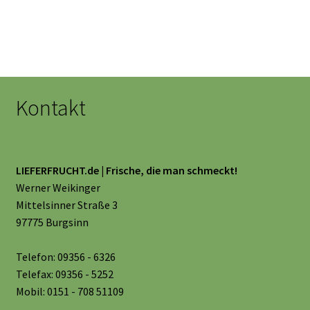
Kontakt
LIEFERFRUCHT.de | Frische, die man schmeckt!
Werner Weikinger
Mittelsinner Straße 3
97775 Burgsinn
Telefon: 09356 - 6326
Telefax: 09356 - 5252
Mobil: 0151 - 708 51109