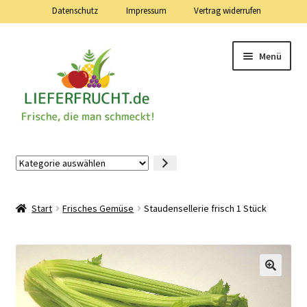
Datenschutz
Impressum
Vertrag widerrufen
Zur
Zum
Menü
Navigation
Inhalt
springen
springen
Lieferfrucht.de — 24 Stunden — 7 Tage die Woche
Kategorie
auswählen
Mein Konto
Start
Frisches Gemüse
Staudensellerie frisch 1 Stück
Warenkorb
Kasse
Vertrag widerrufen