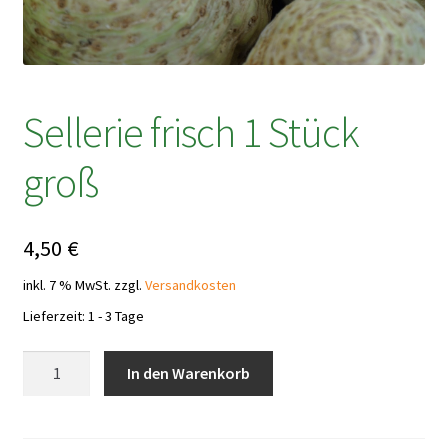
Sellerie frisch 1 Stück
groß
4,50
€
inkl. 7 % MwSt.
zzgl.
Versandkosten
Lieferzeit:
1 - 3 Tage
Sellerie
In den Warenkorb
frisch
1
Stück