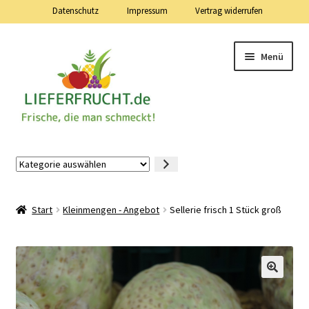
Datenschutz
Impressum
Vertrag widerrufen
Zur
Zum
Menü
Navigation
Inhalt
springen
springen
Lieferfrucht.de — 24 Stunden — 7 Tage die Woche
Kategorie
auswählen
Mein Konto
Start
Kleinmengen - Angebot
Sellerie frisch 1 Stück groß
Warenkorb
Kasse
Vertrag widerrufen