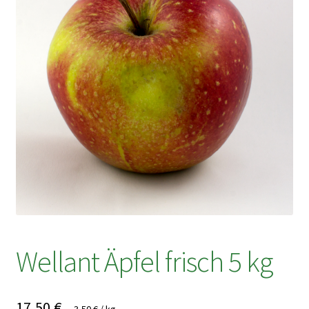
Wellant Äpfel frisch 5 kg
17,50
€
3,50
€
/
kg