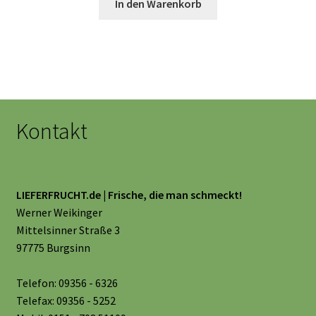
In den Warenkorb
Kontakt
LIEFERFRUCHT.de | Frische, die man schmeckt!
Werner Weikinger
Mittelsinner Straße 3
97775 Burgsinn
Telefon: 09356 - 6326
Telefax: 09356 - 5252