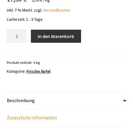
inkl. 7 % MwSt.
zzgl.
Versandkosten
Lieferzeit:
1 - 3 Tage
Wellant
In den Warenkorb
Äpfel
frisch
5
kg
Produkt enthält: 5
kg
Menge
Kategorie:
Frische Äpfel
Beschreibung
Zusätzliche Information