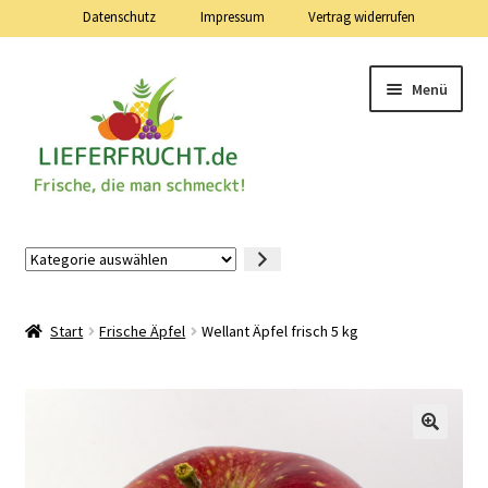
Datenschutz
Impressum
Vertrag widerrufen
Zur
Zum
Menü
Navigation
Inhalt
springen
springen
Lieferfrucht.de — 24 Stunden — 7 Tage die Woche
Kategorie
auswählen
Mein Konto
Start
Frische Äpfel
Wellant Äpfel frisch 5 kg
Warenkorb
Kasse
Vertrag widerrufen