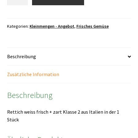
weiss
frisch
1
Stück
Kategorien:
Kleinmengen - Angebot
,
Frisches Gemüse
Menge
Beschreibung
Zusätzliche Information
Beschreibung
Rettich weiss frisch + zart Klasse 2 aus Italien in der 1
Stück