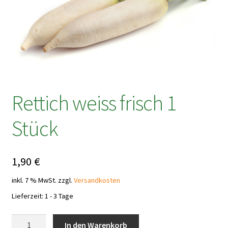
Rettich weiss frisch 1
Stück
1,90
€
inkl. 7 % MwSt.
zzgl.
Versandkosten
Lieferzeit:
1 - 3 Tage
Rettich
In den Warenkorb