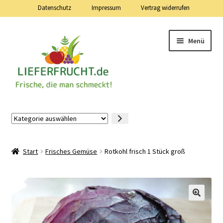
Datenschutz
Impressum
Vertrag widerrufen
Zur
Zum
Menü
Navigation
Inhalt
springen
springen
Lieferfrucht.de — 24 Stunden — 7 Tage die Woche
Kategorie
auswählen
Mein Konto
Start
Frisches Gemüse
Rotkohl frisch 1 Stück groß
Warenkorb
Kasse
Vertrag widerrufen