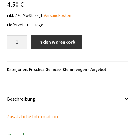
4,50
€
inkl. 7 % MwSt.
zzgl.
Versandkosten
Lieferzeit:
1 - 3 Tage
Rotkohl
In den Warenkorb
frisch
1
Stück
groß
Kategorien:
Frisches Gemüse
,
Kleinmengen - Angebot
Menge
Beschreibung
Zusätzliche Information